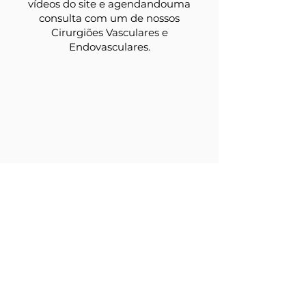
vídeos do site e agendandouma
consulta com um de nossos
Cirurgiões Vasculares e
Endovasculares.
LOCALIZAÇÃO
Atendimento no Angiocentro Curitiba
Rua Padre Anchieta, 2310- Sala 31.
Curitiba/PR.