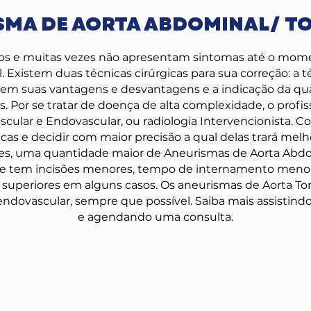
SMA DE AORTA ABDOMINAL/ T
sos e muitas vezes não apresentam sintomas até o mome
al. Existem duas técnicas cirúrgicas para sua correção: a t
em suas vantagens e desvantagens e a indicação da qual 
s. Por se tratar de doença de alta complexidade, o profi
scular e Endovascular, ou radiologia Intervencionista. 
icas e decidir com maior precisão a qual delas trará mel
es, uma quantidade maior de Aneurismas de Aorta Abdom
ue tem incisões menores, tempo de internamento menor
 superiores em alguns casos. Os aneurismas de Aorta Toráx
ndovascular, sempre que possível. Saiba mais assistindo
e agendando uma consulta.