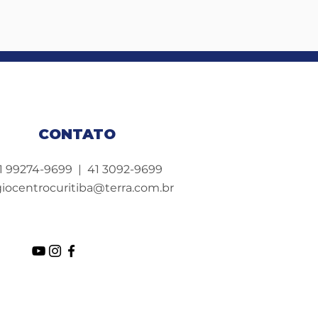
CONTATO
1 99274-9699 | 41 3092-9699
iocentrocuritiba@terra.com.br